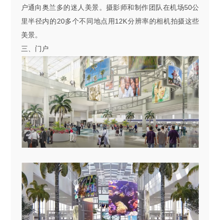
户通向奥兰多的迷人美景。摄影师和制作团队在机场
50
公
里半径内的
20
多个不同地点用
12K
分辨率的相机拍摄这些
美景。
三、门户