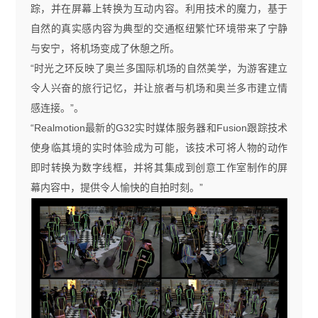
踪，并在屏幕上转换为互动内容。利用技术的魔力，基于
自然的真实感内容为典型的交通枢纽繁忙环境带来了宁静
与安宁，将机场变成了休憩之所。
“时光之环反映了奥兰多国际机场的自然美学，为游客建立
令人兴奋的旅行记忆，并让旅者与机场和奥兰多市建立情
感连接。
”
。
“
Realmotion
最新的
G32
实时媒体服务器和
Fusion
跟踪技术
使身临其境的实时体验成为可能，该技术可将人物的动作
即时转换为数字线框，并将其集成到创意工作室制作的屏
幕内容中，提供令人愉快的自拍时刻。
”