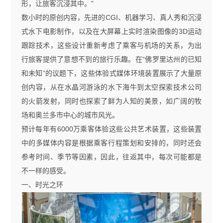
形，让旅客沉浸其中。”
数小时的原创内容，先进的
CGI
、机器学习、真人秀和沉浸
式水下电影制作，以及在大屏幕上实时渲染图像的
3D
运动
跟踪技术，这些设计重新考虑了乘客与机场的关系，为出
行旅客提供了意想不到的旅行乐趣。在
“
佛罗里达州的已知
和未知
”
的议题下，这些体验式媒体环境装置展示了大量原
创内容，从在水晶河游泳的水下海牛到太空探索技术公司
的火箭发射，同时也探索了鲜为人知的美景，如广阔的牧
场和奥兰多市中心的城市风光。
预计每年有
6000
万乘客体验这些公共艺术装置，这些装置
中的多媒体内容是根据乘客行程策划和安排的，同时还会
参考时间、季节等因素，因此，往返其中，每次可能都是
不一样的感受。
一、时光之环