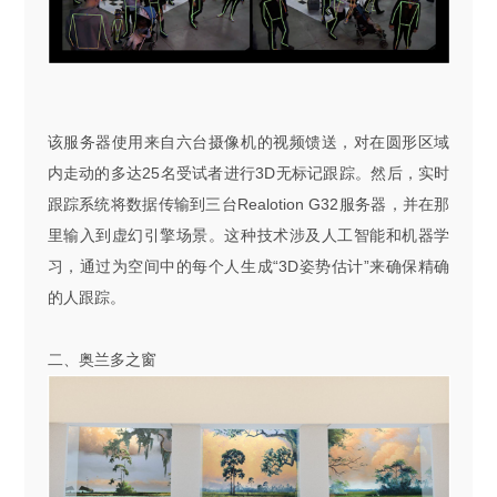
该服务器使用来自六台摄像机的视频馈送，对在圆形区域
内走动的多达
25
名受试者进行
3D
无标记跟踪。然后，实时
跟踪系统将数据传输到三台
Realotion G32
服务器，并在那
里输入到虚幻引擎场景。这种技术涉及人工智能和机器学
习，通过为空间中的每个人生成
“3D
姿势估计
”
来确保精确
的人跟踪。
二、奥兰多之窗